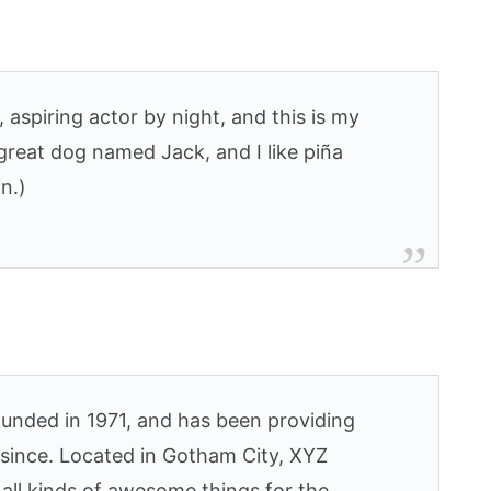
 aspiring actor by night, and this is my
 great dog named Jack, and I like piña
in.)
ded in 1971, and has been providing
r since. Located in Gotham City, XYZ
all kinds of awesome things for the