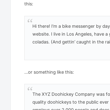
this:
Hi there! I’m a bike messenger by day,
website. I live in Los Angeles, have a
coladas. (And gettin’ caught in the ra
…or something like this:
The XYZ Doohickey Company was foun
quality doohickeys to the public eve
employs over 2,000 people and does 