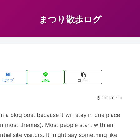
まつり散歩ログ
はてブ
LINE
コピー
2026.03.10
om a blog post because it will stay in one place
(in most themes). Most people start with an
ial site visitors. It might say something like