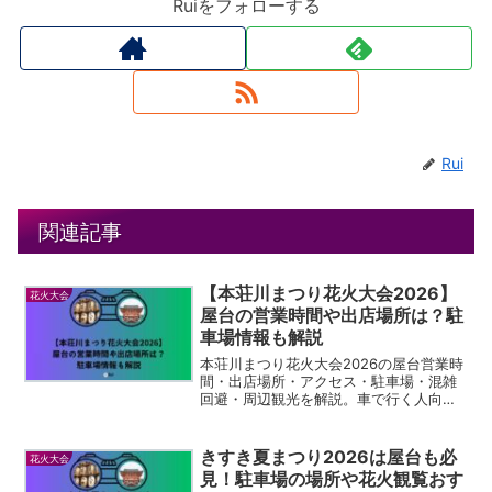
Ruiをフォローする
Rui
関連記事
【本荘川まつり花火大会2026】
花火大会
屋台の営業時間や出店場所は？駐
車場情報も解説
本荘川まつり花火大会2026の屋台営業時
間・出店場所・アクセス・駐車場・混雑
回避・周辺観光を解説。車で行く人向け
に交通規制や無料臨時駐車場の注意点も
まとめます。
きすき夏まつり2026は屋台も必
花火大会
見！駐車場の場所や花火観覧おす