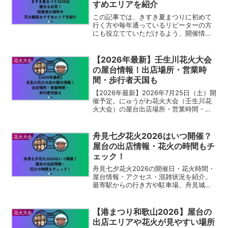
すめエリアを紹介
この記事では、きすき夏まつりに初めて
行く方や毎年通っているリピーターの方
にも役立てていただけるよう、開催情報
から屋台・駐車場・花火の穴場スポット
まで、実際の現地情報をもとに詳しくま
とめました。
【2026年最新】壬生川花火大会
花火大会
の屋台情報！出店場所・営業時
間・歩行者天国も
【2026年最新】2026年7月25日（土）開
催予定。にゅうがわ花火大会（壬生川花
火大会）の屋台出店場所・営業時間・歩
行者天国エリア・駐車場・混雑回避のコ
ツまで徹底解説。約70店舗が並ぶ屋台情
報を事前にチェックして、愛媛・西条の
舟見七夕花火2026はいつ開催？
花火大会
夏祭りを満喫しましょう！
屋台の出店情報・花火の時間もチ
ェック！
舟見七夕花火2026の開催日・花火時間・
屋台情報・アクセス・混雑状況を紹介。
最寄駅からの行き方や駐車場、舟見城址
館や杉沢の沢スギなど周辺観光スポット
もまとめました。
【港まつり和歌山2026】屋台の
花火大会
出店エリアや花火が見やすい場所