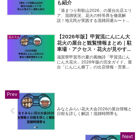
も紹介
「港まつり和歌山2026」の屋台出店エリ
ア、混雑状況、花火の特等席を徹底解
説！地元民が実践する混雑回避ルート
や、屋台巡りのベストタイミング、周辺
のおすすめ観光スポットまで、現地の実
感をもとにご紹介します。これさえ読め
【2026年版】甲賀流にんにん大
花火大会
ば当日の計画は完璧です！
花火の屋台と観覧情報まとめ｜駐
車場・アクセス・花火が見やすい
場所まで網羅
滋賀県甲賀市の夏の風物詩「甲賀流にん
にん大花火」2026年版の完全ガイド。屋
台「にんにん横丁」の出店情報・営業時
間から、駐車場5ヶ所・アクセス方法、花
火が見やすい穴場スポット3選、混雑回避
のコツまで徹底まとめ。忍者の里らしい
花火を余すことなく楽しむための保存版
情報です。
みなとみらい花火大会2026の屋台情報と
日程を詳しく解説！混雑時間帯も