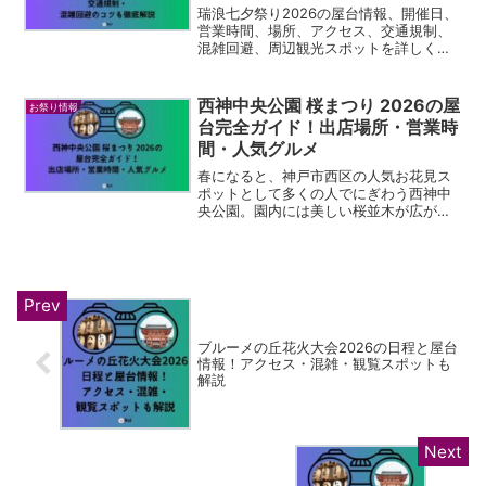
瑞浪七夕祭り2026の屋台情報、開催日、
営業時間、場所、アクセス、交通規制、
混雑回避、周辺観光スポットを詳しく解
説。瑞浪駅前で夏祭りを楽しむための実
用ガイドです
西神中央公園 桜まつり 2026の屋
お祭り情報
台完全ガイド！出店場所・営業時
間・人気グルメ
春になると、神戸市西区の人気お花見ス
ポットとして多くの人でにぎわう西神中
央公園。園内には美しい桜並木が広が
り、満開の時期には毎年多くの来場者が
訪れる春の名所として知られています。
そして桜の見頃にあわせて開催されるの
が、グルメやイベントも楽し...
ブルーメの丘花火大会2026の日程と屋台
情報！アクセス・混雑・観覧スポットも
解説