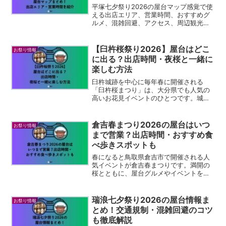
平塚七夕祭り2026の屋台マップ感覚で使
える出店エリア、営業時間、おすすめグ
ルメ、混雑回避、アクセス、周辺観光を
詳しく解説。初めてでも迷わず楽しめる
保存版ガイドです。
【臼杵桜祭り2026】屋台はどこ
お祭り情報
に出る？出店時間・夜桜と一緒に
楽しむ方法
臼杵城跡を中心に毎年春に開催される
「臼杵桜まつり」は、大分県でも人気の
高いお花見イベントのひとつです。城跡
を囲むように咲く約1,000本の桜が満開に
なると、昼は華やかな花見スポットとし
て、夜はライトアップされた幻想的な夜
倉吉春まつり2026の屋台はいつ
お祭り情報
桜スポットとして多く...
まで営業？出店時間・おすすめ食
べ歩きスポットも
春になると鳥取県倉吉市で開催される人
気イベントが倉吉春まつりです。満開の
桜とともに、屋台グルメやイベントを楽
しめるお祭りとして地元の人だけでなく
観光客にも人気があります。特にお祭り
の楽しみのひとつが、会場周辺に並ぶた
瑞浪七夕祭り2026の屋台情報ま
お祭り情報
くさんの屋台や出店グルメ...
とめ！交通規制・混雑回避のコツ
も徹底解説