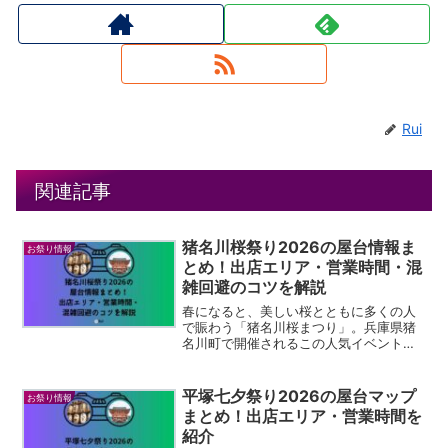
Rui
関連記事
猪名川桜祭り2026の屋台情報ま
お祭り情報
とめ！出店エリア・営業時間・混
雑回避のコツを解説
春になると、美しい桜とともに多くの人
で賑わう「猪名川桜まつり」。兵庫県猪
名川町で開催されるこの人気イベント
は、満開の桜を楽しめるだけでなく、会
場に並ぶ屋台グルメも大きな魅力のひと
つです。お祭りの雰囲気の中で食べ歩き
平塚七夕祭り2026の屋台マップ
お祭り情報
を楽しめるため、毎年多くの...
まとめ！出店エリア・営業時間を
紹介