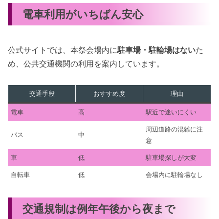
電車利用がいちばん安心
公式サイトでは、本祭会場内に
駐車場・駐輪場はない
た
め、公共交通機関の利用を案内しています。
交通手段
おすすめ度
理由
電車
高
駅近で迷いにくい
周辺道路の混雑に注
バス
中
意
車
低
駐車場探しが大変
自転車
低
会場内に駐輪場なし
交通規制は例年午後から夜まで