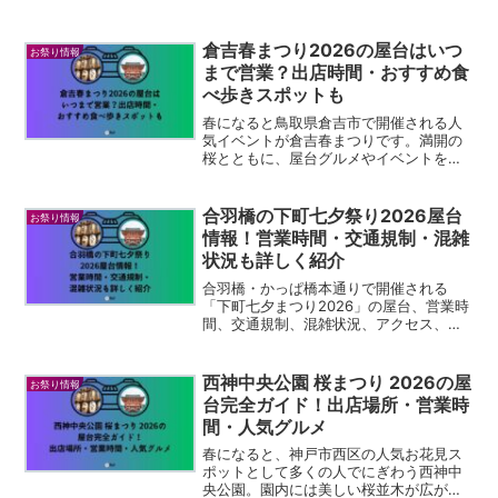
桜の名所として知られる亀城公園周辺や
桜川沿いには、例年たくさんの出店が並
び、焼きそばやたこ焼き、からあげなど
倉吉春まつり2026の屋台はいつ
お祭り情報
の定番屋台グルメから、地...
まで営業？出店時間・おすすめ食
べ歩きスポットも
春になると鳥取県倉吉市で開催される人
気イベントが倉吉春まつりです。満開の
桜とともに、屋台グルメやイベントを楽
しめるお祭りとして地元の人だけでなく
観光客にも人気があります。特にお祭り
の楽しみのひとつが、会場周辺に並ぶた
合羽橋の下町七夕祭り2026屋台
お祭り情報
くさんの屋台や出店グルメ...
情報！営業時間・交通規制・混雑
状況も詳しく紹介
合羽橋・かっぱ橋本通りで開催される
「下町七夕まつり2026」の屋台、営業時
間、交通規制、混雑状況、アクセス、周
辺観光スポットを詳しく紹介。浅草・上
野観光と一緒に楽しめる回り方も解説し
ます。
西神中央公園 桜まつり 2026の屋
お祭り情報
台完全ガイド！出店場所・営業時
間・人気グルメ
春になると、神戸市西区の人気お花見ス
ポットとして多くの人でにぎわう西神中
央公園。園内には美しい桜並木が広が