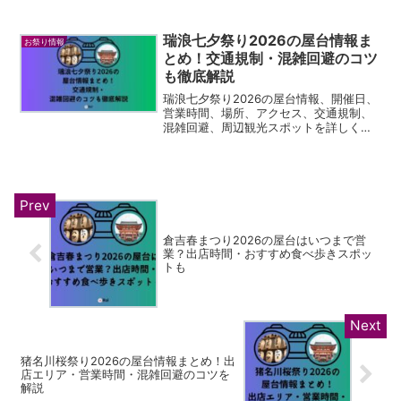
り、満開の時期には毎年多くの来場者が
訪れる春の名所として知られています。
そして桜の見頃にあわせて開催されるの
瑞浪七夕祭り2026の屋台情報ま
お祭り情報
が、グルメやイベントも楽し...
とめ！交通規制・混雑回避のコツ
も徹底解説
瑞浪七夕祭り2026の屋台情報、開催日、
営業時間、場所、アクセス、交通規制、
混雑回避、周辺観光スポットを詳しく解
説。瑞浪駅前で夏祭りを楽しむための実
用ガイドです
倉吉春まつり2026の屋台はいつまで営
業？出店時間・おすすめ食べ歩きスポッ
トも
猪名川桜祭り2026の屋台情報まとめ！出
店エリア・営業時間・混雑回避のコツを
解説